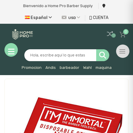
Bienvenido a Home Pro Barber Supply
Español
CUENTA
USD
0
0
Toggl
Promocion
Andis
barbeador
Wahl
maquina